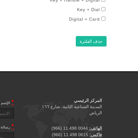
Key + Handle + Digital
Key + Dial
Digital + Card
حذف الفلترة
المركز الرئيسي
*
الإسم
المدينة الصناعية الثانية، شارع ١٦٦
الرياض
*
رسالة
0044 498 11 (966)
الهاتف:
0615 498 11 (966)
فاكس: